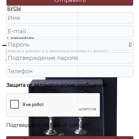
БУСЫ
ЧАСЫ
ШКАТУЛКИ
СУВЕНИРЫ
Главная
/
Каталог
/
Ювелирные изделия
/
Серебро
/
081НБ00801(Набор рюмок) 2 пр. Рюмка Ag 925
Защита от автоматических сообщений
Подтвердите, что Вы не робот:
*