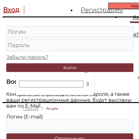
Ме
Вход
Регистрация
А
КА
Забыли пароль?
Войти
Восстановление пароля
Контрольная строка для смены пароля, а также
ваши регистрационные данные, будут высланы
вам по E-Mail.
Главная
/
Акции
Логин (E-mail)