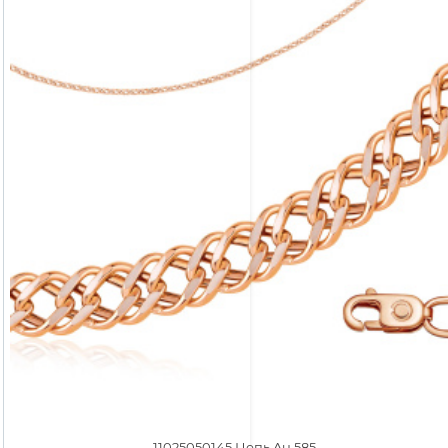
11025050145 Цепь Au 585