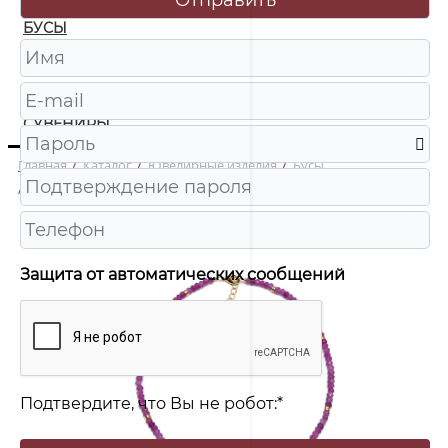
БУСЫ
ЧАСЫ
ШКАТУЛКИ
СУВЕНИРЫ
Главная
/
Каталог
/
Ювелирные изделия
/
Бусы
/
Драгоценные грани халцедон пурпурный Бусы-чокер
Защита от автоматических сообщений
Подтвердите, что Вы не робот:
*