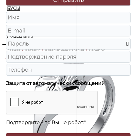
БУСЫ
ЧАСЫ
ШКАТУЛКИ
СУВЕНИРЫ
Главная
/
Каталог
/
Ювелирные изделия
/
Серебро
/
20-72-0000-12587 Кольцо Ag 925
Защита от автоматических сообщений
Подтвердите, что Вы не робот:
*