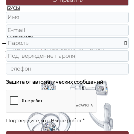
БУСЫ
ЧАСЫ
ШКАТУЛКИ
СУВЕНИРЫ
Главная
/
Каталог
/
Ювелирные изделия
/
Серебро
/
94022080 Серьги пусеты Ag 925
Защита от автоматических сообщений
Подтвердите, что Вы не робот:
*