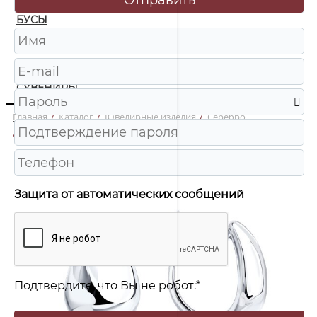
БУСЫ
ЧАСЫ
ШКАТУЛКИ
СУВЕНИРЫ
Главная
/
Каталог
/
Ювелирные изделия
/
Серебро
/
94027367 Серьги Ag 925
Защита от автоматических сообщений
Подтвердите, что Вы не робот:
*