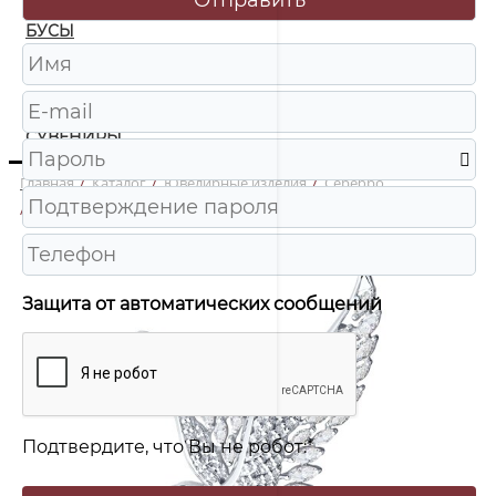
БУСЫ
ЧАСЫ
ШКАТУЛКИ
СУВЕНИРЫ
Главная
/
Каталог
/
Ювелирные изделия
/
Серебро
/
94040327 Брошь Ag 925
Защита от автоматических сообщений
Подтвердите, что Вы не робот:
*