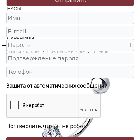
БУСЫ
ЧАСЫ
ШКАТУЛКИ
СУВЕНИРЫ
Главная
/
Каталог
/
Ювелирные изделия
/
Серебро
/
94060100 Пирсинг в пупок Ag 925
Защита от автоматических сообщений
Подтвердите, что Вы не робот:
*