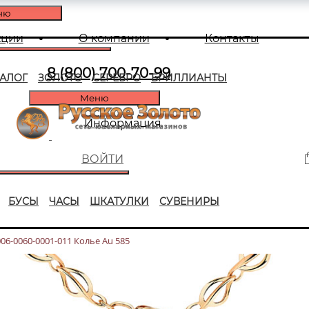
ню
кции
О компании
Контакты
8 (800) 700-70-99
ТАЛОГ
ЗОЛОТО
СЕРЕБРО
БРИЛЛИАНТЫ
Меню
Информация
ВОЙТИ
БУСЫ
ЧАСЫ
ШКАТУЛКИ
СУВЕНИРЫ
006-0060-0001-011 Колье Au 585