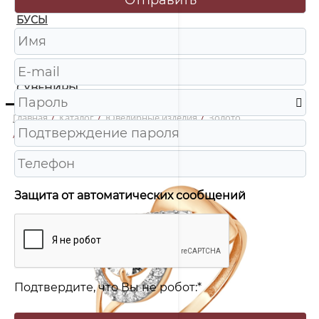
БУСЫ
ЧАСЫ
ШКАТУЛКИ
СУВЕНИРЫ
Главная
/
Каталог
/
Ювелирные изделия
/
Золото
/
012564 Кольцо Au 585
Защита от автоматических сообщений
Подтвердите, что Вы не робот:
*