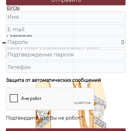
БУСЫ
ЧАСЫ
ШКАТУЛКИ
СУВЕНИРЫ
Главная
/
Каталог
/
Ювелирные изделия
/
Золото
/
022158 Серьги Au 585
Защита от автоматических сообщений
Подтвердите, что Вы не робот:
*