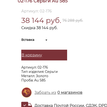
02-176 Серьги Au 585
Артикул: 02-176
38 144 руб.
76 288 руб.
Скидка 38 144 руб.
Вставка
В корзину
Артикул:
02-176
Тип изделия:
Серьги
Металл:
Золото
Проба:
Au 585
Забрать из
0
магазинов
Доставка Почтой России, СДЭК, DP