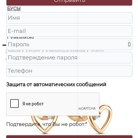
БУСЫ
ЧАСЫ
ШКАТУЛКИ
СУВЕНИРЫ
Главная
/
Каталог
/
Ювелирные изделия
/
Золото
/
052572 Серьги пусеты Au 585
Защита от автоматических сообщений
Подтвердите, что Вы не робот:
*