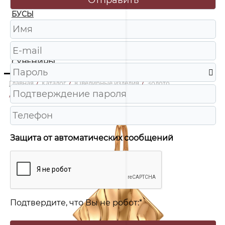
БУСЫ
ЧАСЫ
ШКАТУЛКИ
СУВЕНИРЫ
Главная
/
Каталог
/
Ювелирные изделия
/
Золото
/
10122400 Подвеска Au 585
Защита от автоматических сообщений
Подтвердите, что Вы не робот:
*