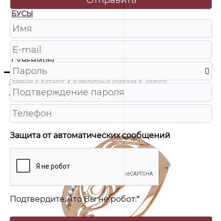
БУСЫ
ЧАСЫ
ШКАТУЛКИ
СУВЕНИРЫ
Главная
/
Каталог
/
Ювелирные изделия
/
Золото
/
1-5263-001 Кольцо Au 585
Защита от автоматических сообщений
Подтвердите, что Вы не робот:
*