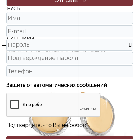
БУСЫ
ЧАСЫ
ШКАТУЛКИ
СУВЕНИРЫ
Главная
/
Каталог
/
Ювелирные изделия
/
Золото
/
220316 Серьги Au 585
Защита от автоматических сообщений
Подтвердите, что Вы не робот:
*