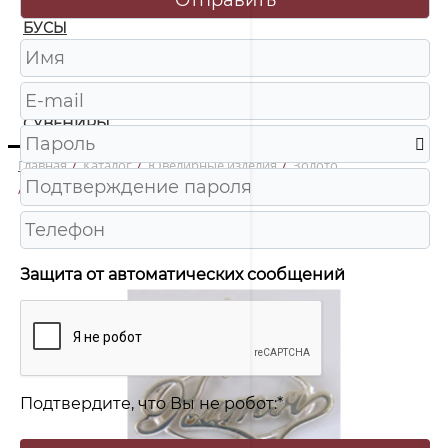
БУСЫ
ЧАСЫ
ШКАТУЛКИ
СУВЕНИРЫ
Главная
/
Каталог
/
Ювелирные изделия
/
Золото
/
2п 1112 Подвеска имя Au 585
Защита от автоматических сообщений
Подтвердите, что Вы не робот:
*