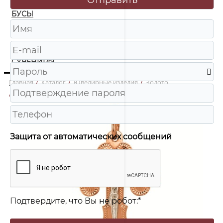
БУСЫ
ЧАСЫ
ШКАТУЛКИ
СУВЕНИРЫ
Главная
/
Каталог
/
Ювелирные изделия
/
Золото
/
310017 Крест Au 585
Защита от автоматических сообщений
Подтвердите, что Вы не робот:
*