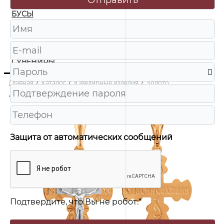
БУСЫ
ЧАСЫ
ШКАТУЛКИ
СУВЕНИРЫ
Главная
/
Каталог
/
Ювелирные изделия
/
Золото
/
35-0681-17-00 Крест Au 585
Защита от автоматических сообщений
Подтвердите, что Вы не робот:
*