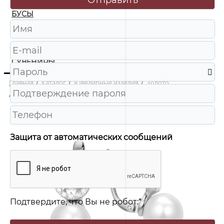
БУСЫ
ЧАСЫ
ШКАТУЛКИ
СУВЕНИРЫ
Главная
/
Каталог
/
Ювелирные изделия
/
Золото
/
40062400-1 Серьги Au 585
Защита от автоматических сообщений
Подтвердите, что Вы не робот:
*