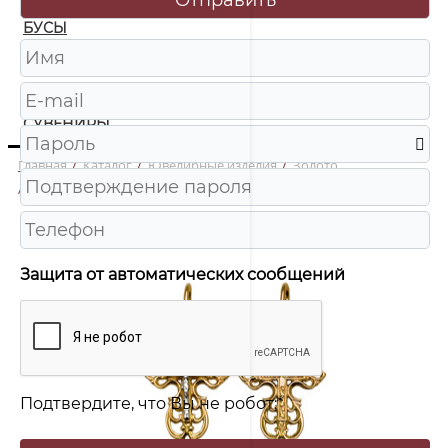
БУСЫ
ЧАСЫ
ШКАТУЛКИ
СУВЕНИРЫ
Главная
/
Каталог
/
Ювелирные изделия
/
Золото
/
4-0698-000 Крест Au 585
Защита от автоматических сообщений
Подтвердите, что Вы не робот:
*