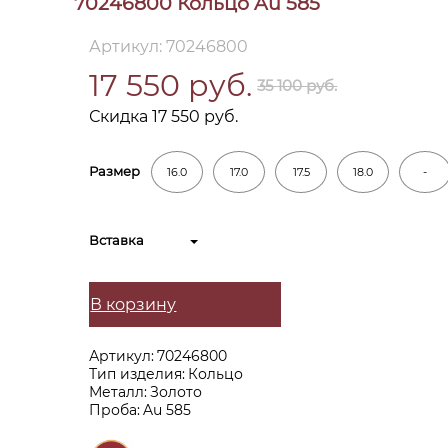
70246800 Кольцо Au 585
Артикул: 70246800
17 550 руб.
35 100 руб.
Скидка 17 550 руб.
Размер
16.0
17.0
17.5
18.0
-
Вставка
В корзину
Артикул:
70246800
Тип изделия:
Кольцо
Металл:
Золото
Проба:
Au 585