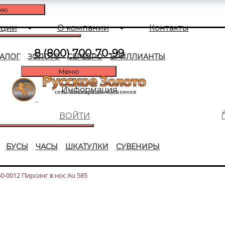
ню
кции
О компании
Контакты
8 (800) 700-70-99
ТАЛОГ
ЗОЛОТО
СЕРЕБРО
БРИЛЛИАНТЫ
Меню
Информация
ВОЙТИ
БУСЫ
ЧАСЫ
ШКАТУЛКИ
СУВЕНИРЫ
80-0012 Пирсинг в нос Au 585