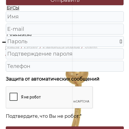
БУСЫ
ЧАСЫ
ШКАТУЛКИ
СУВЕНИРЫ
Главная
/
Каталог
/
Ювелирные изделия
/
Золото
/
80-0022 Пирсинг в пупок Au 585
Защита от автоматических сообщений
Подтвердите, что Вы не робот:
*