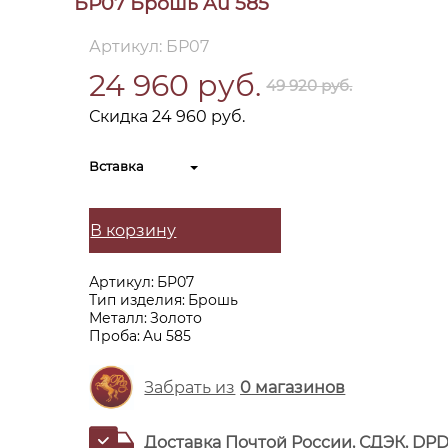
БР07 Брошь Au 585
Артикул: БР07
24 960 руб.
49 920 руб.
Скидка 24 960 руб.
Вставка
В корзину
Артикул:
БР07
Тип изделия:
Брошь
Металл:
Золото
Проба:
Au 585
Забрать из
0
магазинов
Доставка Почтой России, СДЭК, DP