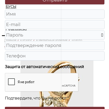
БУСЫ
ЧАСЫ
ШКАТУЛКИ
СУВЕНИРЫ
Главная
/
Каталог
/
Ювелирные изделия
/
Золото
/
к078 Кольцо Au 585
Защита от автоматических сообщений
Подтвердите, что Вы не робот:
*