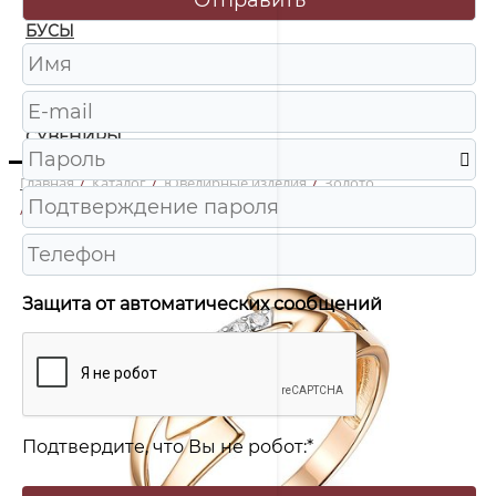
БУСЫ
ЧАСЫ
ШКАТУЛКИ
СУВЕНИРЫ
Главная
/
Каталог
/
Ювелирные изделия
/
Золото
/
к4231 Кольцо Au 585
Защита от автоматических сообщений
Подтвердите, что Вы не робот:
*