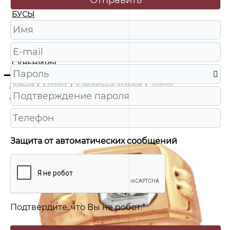
БУСЫ
ЧАСЫ
ШКАТУЛКИ
СУВЕНИРЫ
Главная
/
Каталог
/
Ювелирные изделия
/
Золото
/
кп1046 Печатка Au 585
Защита от автоматических сообщений
Подтвердите, что Вы не робот:
*