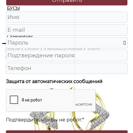
БУСЫ
ЧАСЫ
ШКАТУЛКИ
СУВЕНИРЫ
Главная
/
Каталог
/
Ювелирные изделия
/
Золото
/
с4678л Серьги Au 585
Защита от автоматических сообщений
Подтвердите, что Вы не робот:
*