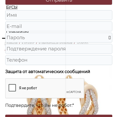
БУСЫ
ЧАСЫ
ШКАТУЛКИ
СУВЕНИРЫ
Главная
/
Каталог
/
Ювелирные изделия
/
Золото
/
с5687 Серьги Au 585
Защита от автоматических сообщений
Подтвердите, что Вы не робот:
*