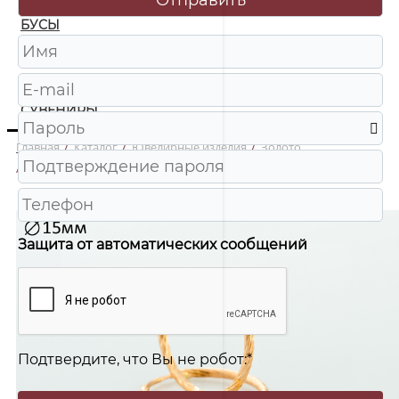
БУСЫ
ЧАСЫ
ШКАТУЛКИ
СУВЕНИРЫ
Главная
/
Каталог
/
Ювелирные изделия
/
Золото
/
Т-023А-15 Серьги-конго Au 585
Защита от автоматических сообщений
Подтвердите, что Вы не робот:
*