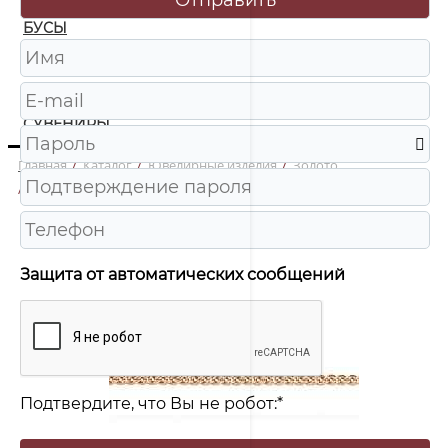
БУСЫ
ЧАСЫ
ШКАТУЛКИ
СУВЕНИРЫ
Главная
/
Каталог
/
Ювелирные изделия
/
Золото
/
ЦН230А2-А51 Цепь Au 585
Защита от автоматических сообщений
Подтвердите, что Вы не робот:
*