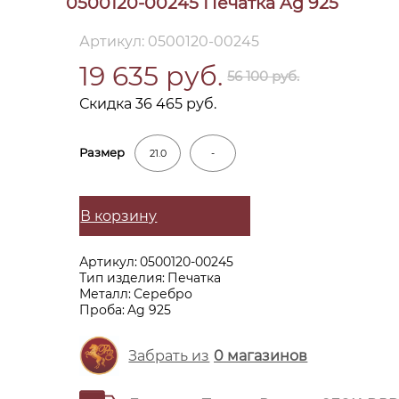
0500120-00245 Печатка Ag 925
Артикул: 0500120-00245
19 635 руб.
56 100 руб.
Скидка 36 465 руб.
Размер
21.0
-
В корзину
Артикул:
0500120-00245
Тип изделия:
Печатка
Металл:
Серебро
Проба:
Ag 925
Забрать из
0
магазинов