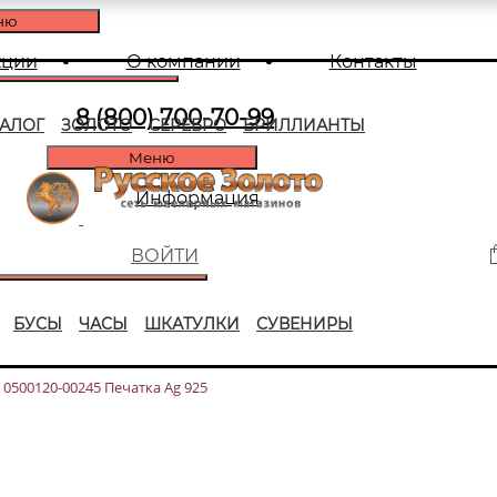
ню
кции
О компании
Контакты
8 (800) 700-70-99
ТАЛОГ
ЗОЛОТО
СЕРЕБРО
БРИЛЛИАНТЫ
Меню
Информация
ВОЙТИ
БУСЫ
ЧАСЫ
ШКАТУЛКИ
СУВЕНИРЫ
0500120-00245 Печатка Ag 925