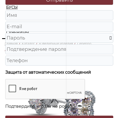
БУСЫ
ЧАСЫ
ШКАТУЛКИ
СУВЕНИРЫ
Главная
/
Каталог
/
Ювелирные изделия
/
Серебро
/
2212731938o Серьги пусеты Ag 925
Защита от автоматических сообщений
Подтвердите, что Вы не робот:
*