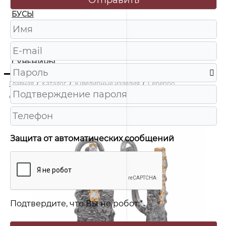
БУСЫ
ЧАСЫ
ШКАТУЛКИ
СУВЕНИРЫ
Главная
/
Каталог
/
Ювелирные изделия
/
Серебро
/
2436 Серьги Ag 925
Защита от автоматических сообщений
Подтвердите, что Вы не робот:
*