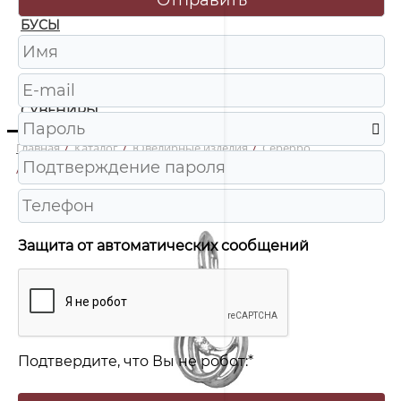
БУСЫ
ЧАСЫ
ШКАТУЛКИ
СУВЕНИРЫ
Главная
/
Каталог
/
Ювелирные изделия
/
Серебро
/
3-1136-001 Подвеска буква Ag 925
Защита от автоматических сообщений
Подтвердите, что Вы не робот:
*