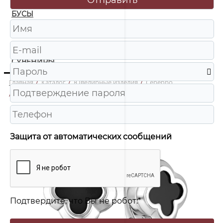
БУСЫ
ЧАСЫ
ШКАТУЛКИ
СУВЕНИРЫ
Главная
/
Каталог
/
Ювелирные изделия
/
Серебро
/
421-10-261р Серьги Ag 925
Защита от автоматических сообщений
Подтвердите, что Вы не робот:
*