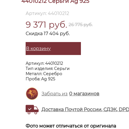
44010212 Серьги Ag 925
Артикул: 44010212
9 371 руб.
26 775 руб.
Скидка 17 404 руб.
В корзину
Артикул:
44010212
Тип изделия:
Серьги
Металл:
Серебро
Проба:
Ag 925
Забрать из
0
магазинов
Доставка Почтой России, СДЭК, DP
Фото может отличаться от оригинала