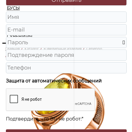
БУСЫ
ЧАСЫ
ШКАТУЛКИ
СУВЕНИРЫ
Главная
/
Каталог
/
Ювелирные изделия
/
Серебро
/
920022114AA Кольцо Ag 925
Защита от автоматических сообщений
Подтвердите, что Вы не робот:
*