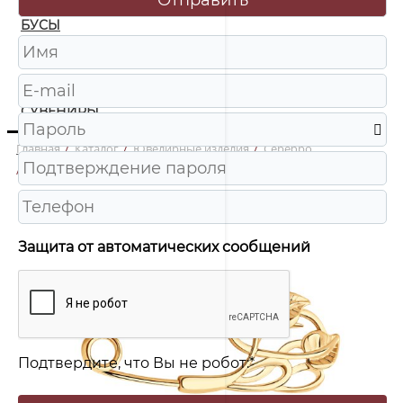
БУСЫ
ЧАСЫ
ШКАТУЛКИ
СУВЕНИРЫ
Главная
/
Каталог
/
Ювелирные изделия
/
Серебро
/
93040007 Брошь Ag 925
Защита от автоматических сообщений
Подтвердите, что Вы не робот:
*