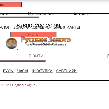
ню
кции
О компании
Контакты
8 (800) 700-70-99
ТАЛОГ
ЗОЛОТО
СЕРЕБРО
БРИЛЛИАНТЫ
Меню
Информация
ВОЙТИ
БУСЫ
ЧАСЫ
ШКАТУЛКИ
СУВЕНИРЫ
РС0011 Подвеска Ag 925