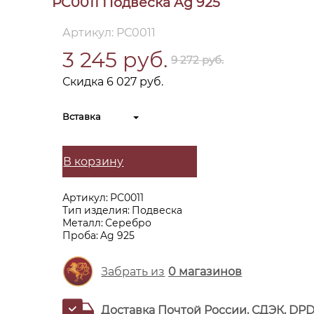
РС0011 Подвеска Ag 925
Артикул: РС0011
3 245 руб.
9 272 руб.
Скидка 6 027 руб.
Вставка
В корзину
Артикул:
РС0011
Тип изделия:
Подвеска
Металл:
Серебро
Проба:
Ag 925
Забрать из
0
магазинов
Доставка Почтой России, СДЭК, DP