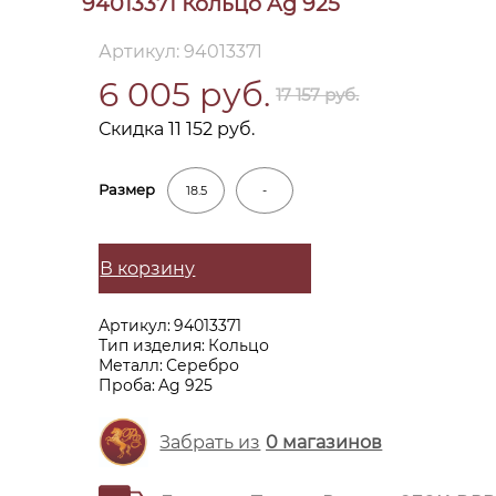
94013371 Кольцо Ag 925
Артикул: 94013371
6 005 руб.
17 157 руб.
Скидка 11 152 руб.
Размер
18.5
-
В корзину
Артикул:
94013371
Тип изделия:
Кольцо
Металл:
Серебро
Проба:
Ag 925
Забрать из
0
магазинов