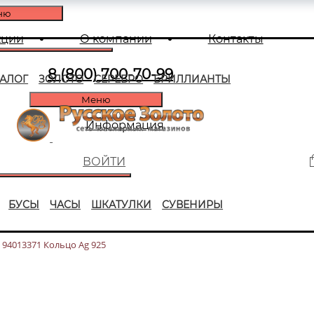
ню
кции
О компании
Контакты
8 (800) 700-70-99
ТАЛОГ
ЗОЛОТО
СЕРЕБРО
БРИЛЛИАНТЫ
Меню
Информация
ВОЙТИ
БУСЫ
ЧАСЫ
ШКАТУЛКИ
СУВЕНИРЫ
94013371 Кольцо Ag 925