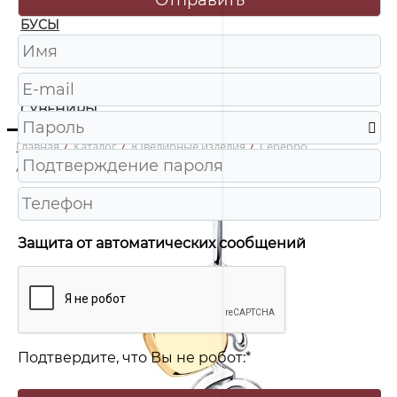
БУСЫ
ЧАСЫ
ШКАТУЛКИ
СУВЕНИРЫ
Главная
/
Каталог
/
Ювелирные изделия
/
Серебро
/
94031918 Подвеска буква Ag 925
Защита от автоматических сообщений
Подтвердите, что Вы не робот:
*