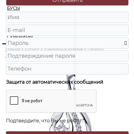
БУСЫ
ЧАСЫ
ШКАТУЛКИ
СУВЕНИРЫ
Главная
/
Каталог
/
Ювелирные изделия
/
Серебро
/
94-130-00725-1 Подвеска Ag 925
Защита от автоматических сообщений
Подтвердите, что Вы не робот:
*