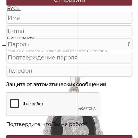
БУСЫ
ЧАСЫ
ШКАТУЛКИ
СУВЕНИРЫ
Главная
/
Каталог
/
Ювелирные изделия
/
Серебро
/
А320184 Подвеска Икона Ag 925
Защита от автоматических сообщений
Подтвердите, что Вы не робот:
*