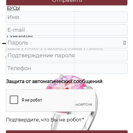
БУСЫ
ЧАСЫ
ШКАТУЛКИ
СУВЕНИРЫ
Главная
/
Каталог
/
Ювелирные изделия
/
Серебро
/
кл-002-001L145D Кольцо Ag 925
Защита от автоматических сообщений
Подтвердите, что Вы не робот:
*