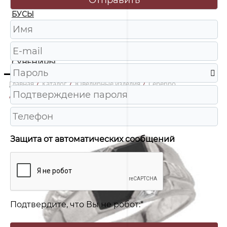
БУСЫ
ЧАСЫ
ШКАТУЛКИ
СУВЕНИРЫ
Главная
/
Каталог
/
Ювелирные изделия
/
Серебро
/
кп1136 Печатка Ag 925
Защита от автоматических сообщений
Подтвердите, что Вы не робот:
*