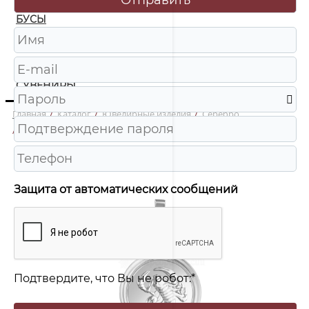
БУСЫ
ЧАСЫ
ШКАТУЛКИ
СУВЕНИРЫ
Главная
/
Каталог
/
Ювелирные изделия
/
Серебро
/
П016р Подвеска гороскоп Ag 925
Защита от автоматических сообщений
Подтвердите, что Вы не робот:
*