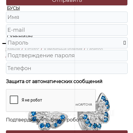
БУСЫ
ЧАСЫ
ШКАТУЛКИ
СУВЕНИРЫ
Главная
/
Каталог
/
Ювелирные изделия
/
Серебро
/
с2-086-4р202 Серьги Ag 925
Защита от автоматических сообщений
Подтвердите, что Вы не робот:
*